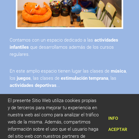
Contamos con un espacio dedicado a las
actividades
infantiles
que desarrollamos además de los cursos
regulares.
En este amplio espacio tienen lugar las clases de
música
,
los
juegos
, las clases de
estimulación temprana
, las
actividades deportivas
...
El presente Sitio Web utiliza cookies propias
y de terceros para mejorar tu experiencia en
nuestra web así como para analizar el tráfico
INFO
web de la misma. Además, compartimos
información sobre el uso que el usuario haga
ACEPTAR
del sitio web con nuestros partners de