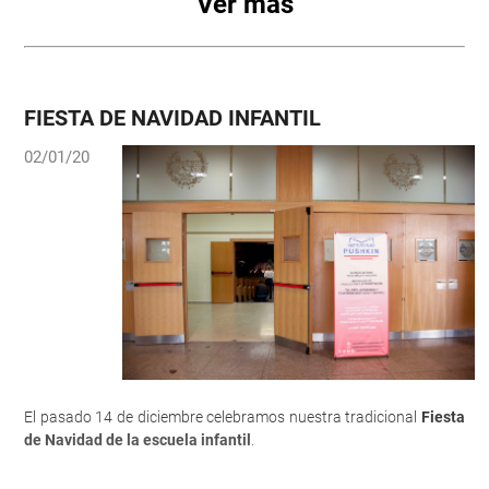
Ver más
La velada comenzó con la maravillosa interpretación de varias
FIESTA DE NAVIDAD INFANTIL
canciones tradicionales rusas de la mano de nuestros amigos del
02/01/20
Coro Ivushka
. Además, este año nos esperaba una sorpresa, ya
que nos regalaron dos estupendos fados.
El pasado 14 de diciembre celebramos nuestra tradicional
Fiesta
de Navidad de la escuela infantil
.
A continuación, nuestros alumnos
Cristina Sanz
y
Sergio